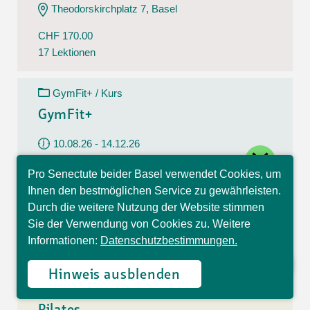
Theodorskirchplatz 7, Basel
CHF 170.00
17 Lektionen
GymFit+ / Kurs
GymFit+
10.08.26 - 14.12.26
close
Montag
Pro Senectute beider Basel verwendet Cookies, um
09:30 - 10:30 Uhr
Hallo, ich bin Sophia und
Ihnen den bestmöglichen Service zu gewährleisten.
beantworte gerne Ihre
Belchenstrasse 15, Basel
Durch die weitere Nutzung der Website stimmen
Fragen.
Sie der Verwendung von Cookies zu. Weitere
CHF 170.00
Informationen:
Datenschutzbestimmungen.
17 Lektionen
Hinweis ausblenden
Pilates / Kurs