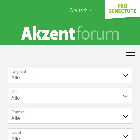
Deutsch
English
Sophia Care
Français
Türk
Italiano
Angebot
Alle
Ort
Alle
Format
Alle
Level
Alle