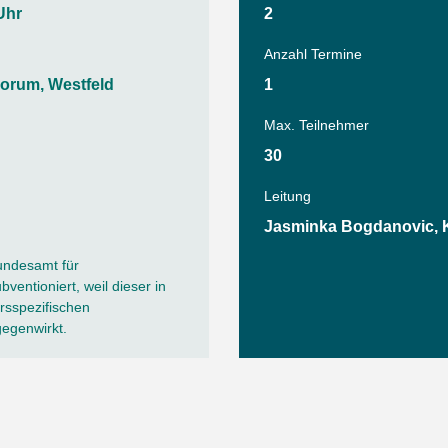
Tanz
Uhr
2
Angebote
Wassersport
Anzahl Termine
AGB
orum, Westfeld
1
Max. Teilnehmer
30
Leitung
Jasminka Bogdanovic, K
undesamt für
ventioniert, weil dieser in
sspezifischen
gegenwirkt.