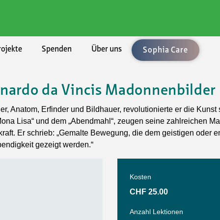
rojekte
Spenden
Über uns
Sophia Care
nardo da Vincis Madonnenbilder
chaften
ement
len
enden
ung
Rechtsberatung
Umzüge und Räumungen
Aktuell
BKB - Basler Kantonalbank
er, Anatom, Erfinder und Bildhauer, revolutionierte er die Kunst
lärungen
uftrag
bote
sel-Landschaft
sbedingungen
Vorsorge/Docupass
Gartenarbeiten
Alle Angebote
Mona Lisa“ und dem „Abendmahl“, zeugen seine zahlreichen Ma
kraft. Er schrieb: „Gemalte Bewegung, die dem geistigen oder 
le Unterstützung
Technologien
sel-Stadt
Testament
Achtsamkeit
ebendigkeit gezeigt werden.“
sleistungen
ft, Natur, Kultur
n
icht
Testament-Konfigurator
Ballsport
er
t und Spiel
hmen
Testament-Rechner
Fitness und Gymnastik
Kosten
taltung
enossenschaften
Krafttraining im Fitnesscenter
CHF 25.00
n und Singen
Outdoorsport
Anzahl Lektionen