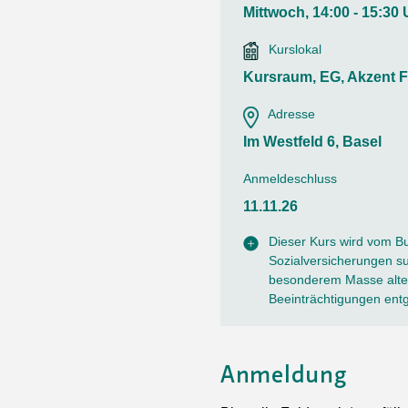
Ortsvertretungen Laufental
Hitze-Hotline
Sprachen
Mittwoch, 14:00 - 15:30 
Infobus «mobil bi dir»
Weitere 
Altersstrategien und Leitbilder
Digital Café
Kurslokal
NFT-Kollektion
AGB
Beratung und Begegnung
Privatstunden und Support
Kursraum, EG, Akzent F
Digitale Kompetenz für Ältere
QR-Einzahlungsschein
Adresse
Anleitung für Online Unterricht
Im Westfeld 6, Basel
Anmeldeschluss
11.11.26
Dieser Kurs wird vom B
Sozialversicherungen sub
besonderem Masse alter
Beeinträchtigungen ent
Anmeldung