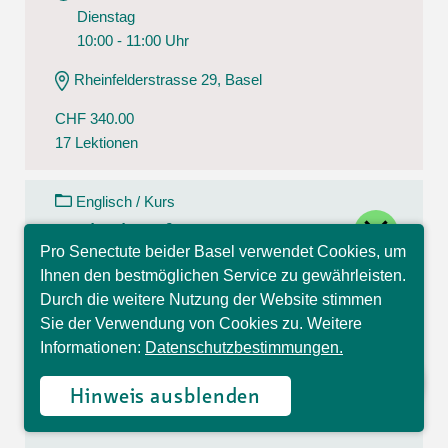
Dienstag
10:00 - 11:00 Uhr
Rheinfelderstrasse 29, Basel
CHF 340.00
17 Lektionen
Englisch / Kurs
close
Englisch Anfänger A1
Pro Senectute beider Basel verwendet Cookies, um
Hallo, ich bin Sophia und
11.08.26 - 15.12.26
Ihnen den bestmöglichen Service zu gewährleisten.
beantworte gerne Ihre
Dienstag
Durch die weitere Nutzung der Website stimmen
Fragen.
10:15 - 11:15 Uhr
Sie der Verwendung von Cookies zu. Weitere
Informationen:
Datenschutzbestimmungen.
Eichenweg 2, Liestal
Hinweis ausblenden
CHF 340.00
17 Lektionen