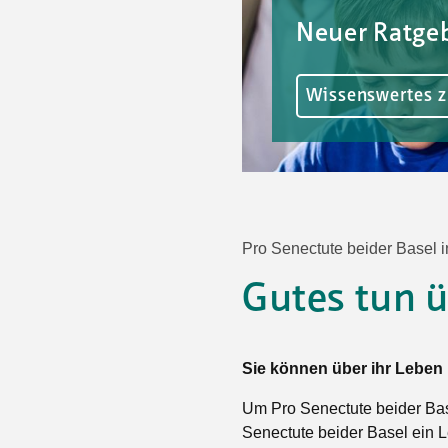
Ortsvertretungen Laufental
Hitze-Hotline
Sprachen
Neuer Ratge
Infobus «mobil bi dir»
Weitere 
Altersstrategien und Leitbilder
Digital Café
NFT-Kollektion
AGB
Beratung und Begegnung
Privatstunden und Support
Wissenswertes 
Digitale Kompetenz für Ältere
QR-Einzahlungsschein
Anleitung für Online Unterricht
Pro Senectute beider Basel 
Gutes tun 
Sie können über ihr Leben 
Um Pro Senectute beider Base
Senectute beider Basel ein 