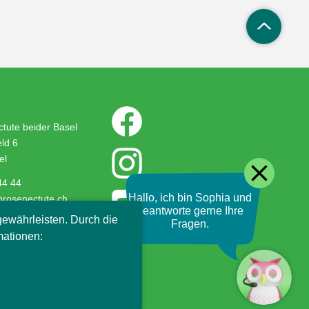
tute beider Basel
ld 6
el
close
44 44
Hallo, ich bin Sophia und
prosenectute.ch
beantworte gerne Ihre
ewährleisten. Durch die
Fragen.
mationen: