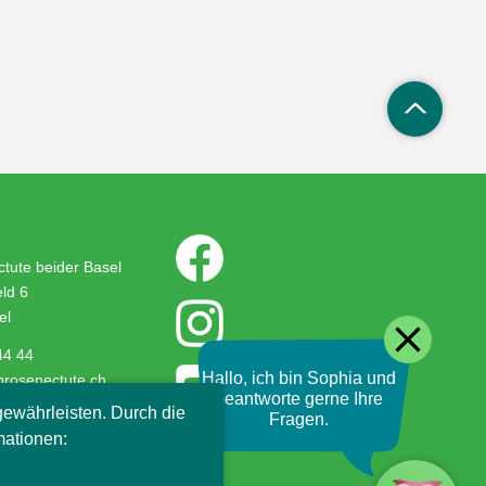
tute beider Basel
ld 6
el
close
44 44
Hallo, ich bin Sophia und
prosenectute.ch
beantworte gerne Ihre
ewährleisten. Durch die
Fragen.
mationen: