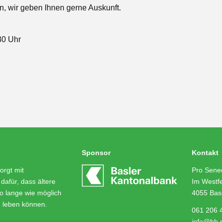
an, wir geben Ihnen gerne Auskunft.
30 Uhr
Sponsor
Kontakt
orgt mit
Pro Senec
dafür, dass ältere
Im Westfe
o lange wie möglich
4055 Bas
m leben können.
061 206 
info@bb.