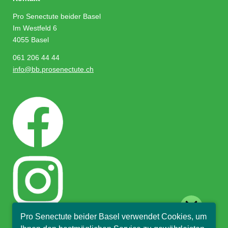
Pro Senectute beider Basel
Im Westfeld 6
4055 Basel
061 206 44 44
info@bb.prosenectute.ch
close
Pro Senectute beider Basel verwendet Cookies, um
Hallo, ich bin Sophia und