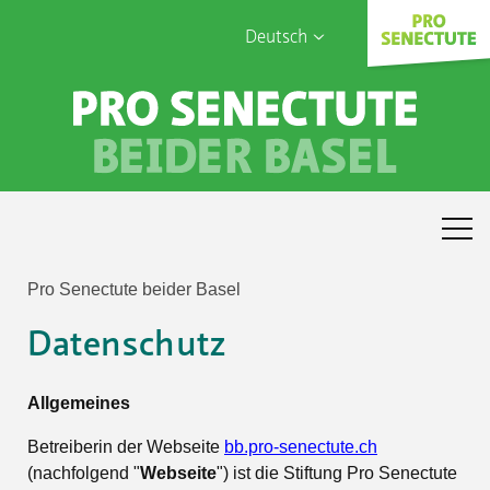
Deutsch
English
Français
Sophia Care
Türk
Italiano
Pro Senectute beider Basel
Datenschutz
Allgemeines
Betreiberin der Webseite
bb.pro-senectute.ch
(nachfolgend "
Webseite
") ist die Stiftung Pro Senectute