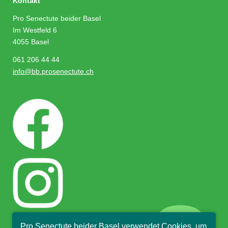
Kontakt
Pro Senectute beider Basel
Im Westfeld 6
4055 Basel
061 206 44 44
info@bb.prosenectute.ch
close
Pro Senectute beider Basel verwendet Cookies, um