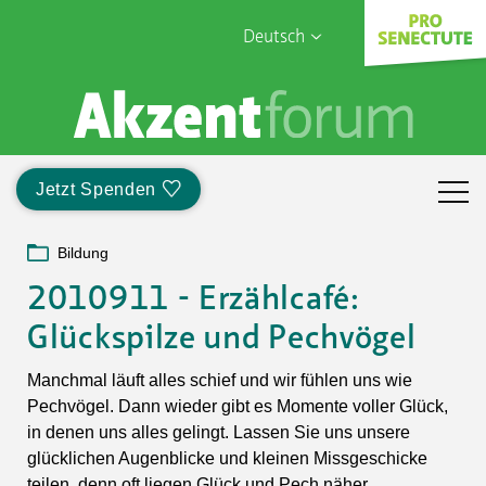
Deutsch
English
Sophia Care
Français
Türk
Jetzt Spenden
Italiano
Bildung
2010911 - Erzählcafé:
Glückspilze und Pechvögel
Manchmal läuft alles schief und wir fühlen uns wie
Pechvögel. Dann wieder gibt es Momente voller Glück,
in denen uns alles gelingt. Lassen Sie uns unsere
glücklichen Augenblicke und kleinen Missgeschicke
teilen, denn oft liegen Glück und Pech näher