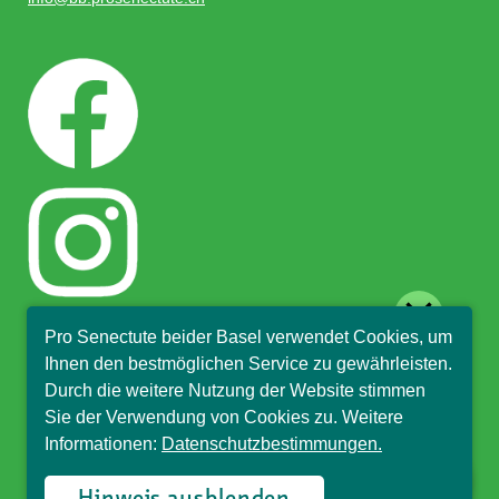
close
Pro Senectute beider Basel verwendet Cookies, um
Hallo, ich bin Sophia und
Ihnen den bestmöglichen Service zu gewährleisten.
beantworte gerne Ihre
Durch die weitere Nutzung der Website stimmen
Fragen.
Sie der Verwendung von Cookies zu. Weitere
Informationen:
Datenschutzbestimmungen.
© Pro Senectute beider Basel, 2018