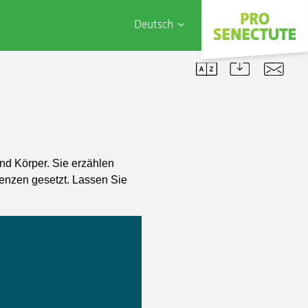
Deutsch
English
Français
Türk
Italiano
Alterssiedlung Rankhof
eMountainbike Touren
Wir suchen
nd Körper. Sie erzählen
Wohnhaus Belchenstrasse
E-Rikscha-Ausleihe
Mitarbeiterstimmen
enzen gesetzt. Lassen Sie
Wohnhaus Metzerstrasse
Fitness-Videos zum Üben
Ihr Engagement
Wohnungsanpassungen
Hybrid-Unterricht Fitness
Schnupperwoche