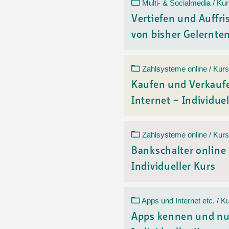
Ortsvertretungen Laufental
Hitze-Hotline
Sprachen
Multi- & Socialmedia / Ku
Infobus «mobil bi dir»
Weitere 
Vertiefen und Auffr
Altersstrategien und Leitbilder
Digital Café
von bisher Gelerntem
NFT-Kollektion
AGB
Beratung und Begegnung
Privatstunden und Support
Digitale Kompetenz für Ältere
QR-Einzahlungsschein
Zahlsysteme online / Kurs
Anleitung für Online Unterricht
Kaufen und Verkauf
Internet – Individuel
Zahlsysteme online / Kurs
Bankschalter online
Individueller Kurs
Apps und Internet etc. / K
Apps kennen und nu