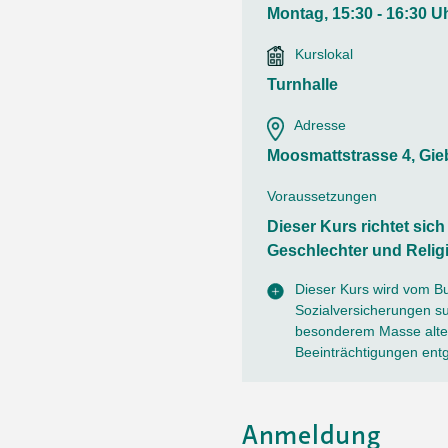
Ortsvertretungen Laufental
Hitze-Hotline
Sprachen
Montag, 15:30 - 16:30 U
Infobus «mobil bi dir»
Weitere 
Altersstrategien und Leitbilder
Digital Café
Kurslokal
NFT-Kollektion
AGB
Beratung und Begegnung
Privatstunden und Support
Turnhalle
Digitale Kompetenz für Ältere
QR-Einzahlungsschein
Adresse
Anleitung für Online Unterricht
Moosmattstrasse 4, Gi
Voraussetzungen
Dieser Kurs richtet sic
Geschlechter und Relig
Dieser Kurs wird vom B
Sozialversicherungen sub
besonderem Masse alter
Beeinträchtigungen ent
Anmeldung