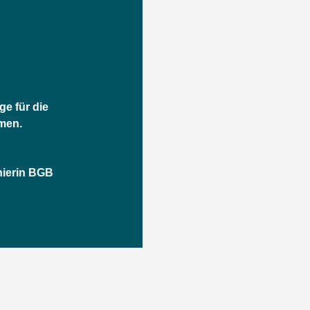
ge für die
men.
inierin BGB