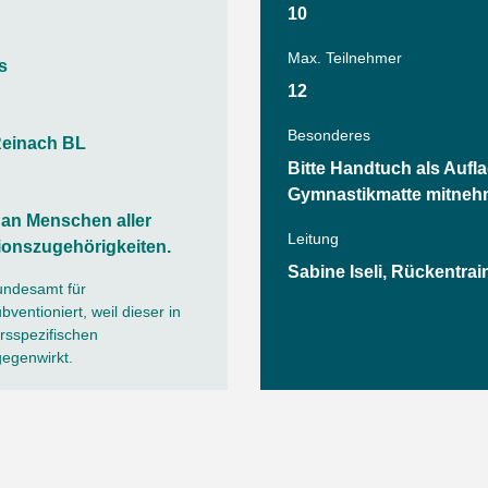
Tanz
10
Angebote
Wassersport
Max. Teilnehmer
s
AGB
12
Besonderes
Reinach BL
Bitte Handtuch als Aufla
Gymnastikmatte mitneh
h an Menschen aller
Leitung
ionszugehörigkeiten.
Sabine Iseli, Rückentra
undesamt für
ventioniert, weil dieser in
sspezifischen
gegenwirkt.