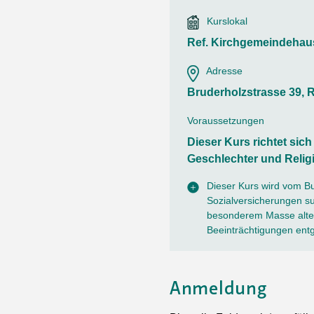
Ortsvertretungen Laufental
Hitze-Hotline
Sprachen
Kurslokal
Infobus «mobil bi dir»
Weitere 
Altersstrategien und Leitbilder
Digital Café
Ref. Kirchgemeindehau
NFT-Kollektion
AGB
Beratung und Begegnung
Privatstunden und Support
Adresse
Digitale Kompetenz für Ältere
QR-Einzahlungsschein
Bruderholzstrasse 39, 
Anleitung für Online Unterricht
Voraussetzungen
Dieser Kurs richtet sic
Geschlechter und Relig
Dieser Kurs wird vom B
Sozialversicherungen sub
besonderem Masse alter
Beeinträchtigungen ent
Anmeldung