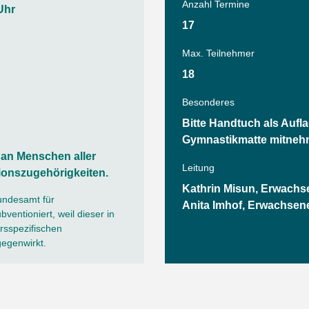
Tanz
Anzahl Termine
Uhr
Angebote
Wassersport
17
AGB
Max. Teilnehmer
18
Besonderes
h
Bitte Handtuch als Aufla
Gymnastikmatte mitneh
h an Menschen aller
Leitung
ionszugehörigkeiten.
Kathrin Misun, Erwachse
undesamt für
Anita Imhof, Erwachsene
ventioniert, weil dieser in
sspezifischen
gegenwirkt.