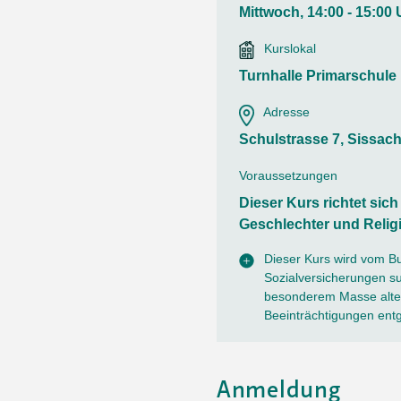
Ortsvertretungen Laufental
Hitze-Hotline
Sprachen
Mittwoch, 14:00 - 15:00 
Infobus «mobil bi dir»
Weitere 
Altersstrategien und Leitbilder
Digital Café
Kurslokal
NFT-Kollektion
AGB
Beratung und Begegnung
Privatstunden und Support
Turnhalle Primarschule
Digitale Kompetenz für Ältere
QR-Einzahlungsschein
Adresse
Anleitung für Online Unterricht
Schulstrasse 7, Sissac
Voraussetzungen
Dieser Kurs richtet sic
Geschlechter und Relig
Dieser Kurs wird vom B
Sozialversicherungen sub
besonderem Masse alter
Beeinträchtigungen ent
Anmeldung