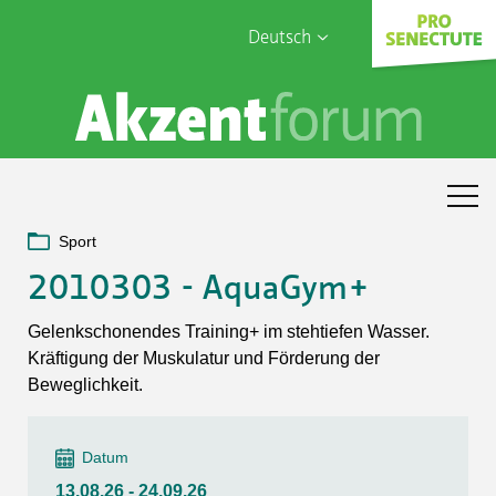
Deutsch
English
Sophia Care
Français
Türk
Italiano
Sport
2010303 - AquaGym+
Gelenkschonendes Training+ im stehtiefen Wasser.
Kräftigung der Muskulatur und Förderung der
Beweglichkeit.
Datum
13.08.26 - 24.09.26