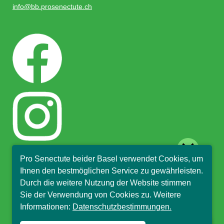
info@bb.prosenectute.ch
close
Pro Senectute beider Basel verwendet Cookies, um
Hallo, ich bin Sophia und
Ihnen den bestmöglichen Service zu gewährleisten.
beantworte gerne Ihre
Durch die weitere Nutzung der Website stimmen
Fragen.
Sie der Verwendung von Cookies zu. Weitere
Informationen:
Datenschutzbestimmungen.
© Pro Senectute beider Basel, 2018