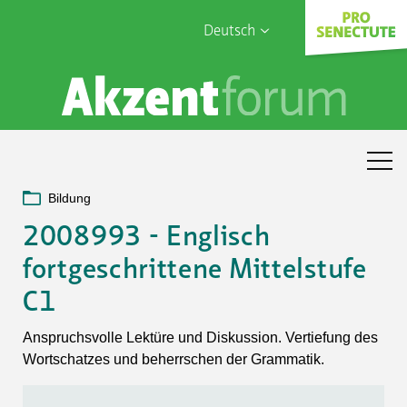
Deutsch
English
Sophia Care
Français
Türk
Italiano
Bildung
2008993 - Englisch
fortgeschrittene Mittelstufe
C1
Anspruchsvolle Lektüre und Diskussion. Vertiefung des
Wortschatzes und beherrschen der Grammatik.