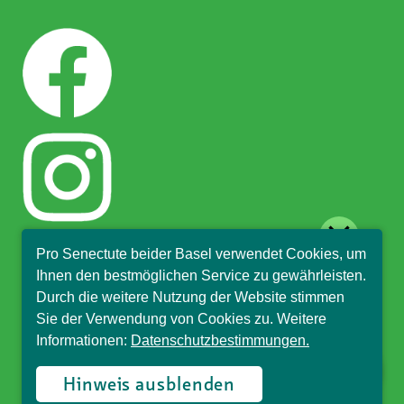
close
Pro Senectute beider Basel verwendet Cookies, um
Hallo, ich bin Sophia und
Ihnen den bestmöglichen Service zu gewährleisten.
beantworte gerne Ihre
Durch die weitere Nutzung der Website stimmen
Fragen.
Sie der Verwendung von Cookies zu. Weitere
Informationen:
Datenschutzbestimmungen.
© Pro Senectute beider Basel, 2018
Hinweis ausblenden