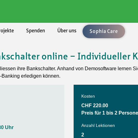
rojekte
Spenden
Über uns
Sophia Care
schalter online – Individueller 
chaften
ement
len
enden
ung
Rechtsberatung
Umzüge und Räumungen
Aktuell
BKB - Basler Kantonalbank
hliessen ihre Bankschalter. Anhand von Demosoftware lernen Si
lärungen
uftrag
bote
sel-Landschaft
sbedingungen
Vorsorge/Docupass
Gartenarbeiten
Alle Angebote
e-Banking erledigen können.
le Unterstützung
Technologien
sel-Stadt
Testament
Achtsamkeit
sleistungen
ft, Natur, Kultur
n
icht
Testament-Konfigurator
Ballsport
Kosten
CHF 220.00
er
t und Spiel
hmen
Testament-Rechner
Fitness und Gymnastik
Preis für 1 bis 2 Person
taltung
enossenschaften
Krafttraining im Fitnesscenter
Anzahl Lektionen
30 Uhr
n und Singen
Outdoorsport
2