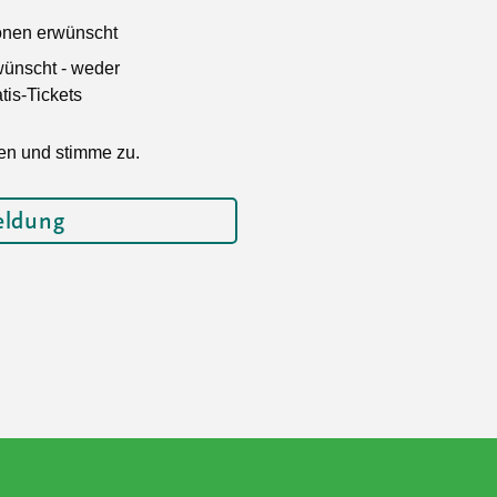
ionen erwünscht
wünscht - weder
is-Tickets
en und stimme zu.