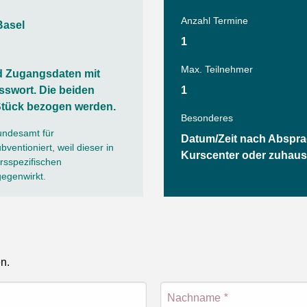
Tanz
Anzahl Termine
Angebote
Wassersport
Basel
1
AGB
Max. Teilnehmer
d Zugangsdaten mit
swort. Die beiden
1
tück bezogen werden.
Besonderes
undesamt für
Datum/Zeit nach Abspra
ventioniert, weil dieser in
Kurscenter oder zuhaus
sspezifischen
gegenwirkt.
en.
Nachname
*