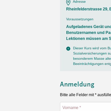
Ortsvertretungen Laufental
Hitze-Hotline
Sprachen
Adresse
Infobus «mobil bi dir»
Weitere 
Rheinfelderstrasse 29, 
Altersstrategien und Leitbilder
Digital Café
NFT-Kollektion
AGB
Voraussetzungen
Beratung und Begegnung
Privatstunden und Support
Aufgeladenes Gerät un
Digitale Kompetenz für Ältere
QR-Einzahlungsschein
Benutzernamen und Pas
Anleitung für Online Unterricht
Lektionen müssen am S
Dieser Kurs wird vom B
Sozialversicherungen sub
besonderem Masse alter
Beeinträchtigungen ent
Anmeldung
Bitte alle Felder mit * ausfüll
Vorname
*