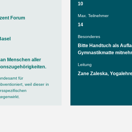
Sommerprogramm
10
Angebote
Tanz
Max. Teilnehmer
zent Forum
Wassersport
14
AGB
Besonderes
Basel
Bitte Handtuch als Aufla
Gymnastikmatte mitneh
h an Menschen aller
Leitung
ionszugehörigkeiten.
Zane Zaleska, Yogalehre
undesamt für
ventioniert, weil dieser in
sspezifischen
gegenwirkt.