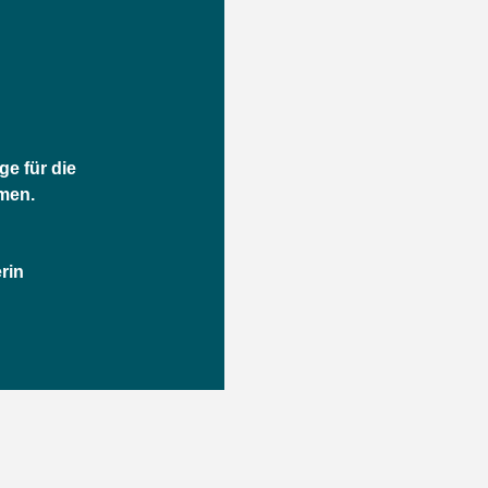
ge für die
men.
rin