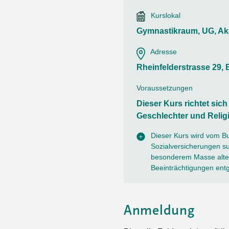
Ortsvertretungen Laufental
Hitze-Hotline
Sprachen
Kurslokal
Infobus «mobil bi dir»
Weitere 
Altersstrategien und Leitbilder
Digital Café
Gymnastikraum, UG, Ak
NFT-Kollektion
AGB
Beratung und Begegnung
Privatstunden und Support
Adresse
Digitale Kompetenz für Ältere
QR-Einzahlungsschein
Rheinfelderstrasse 29, 
Anleitung für Online Unterricht
Voraussetzungen
Dieser Kurs richtet sic
Geschlechter und Relig
Dieser Kurs wird vom B
Sozialversicherungen sub
besonderem Masse alter
Beeinträchtigungen ent
Anmeldung