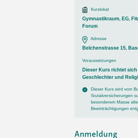
Ortsvertretungen Laufental
Hitze-Hotline
Sprachen
Kurslokal
Infobus «mobil bi dir»
Weitere 
Altersstrategien und Leitbilder
Digital Café
Gymnastikraum, EG, Fit
NFT-Kollektion
AGB
Beratung und Begegnung
Privatstunden und Support
Forum
Digitale Kompetenz für Ältere
QR-Einzahlungsschein
Adresse
Anleitung für Online Unterricht
Belchenstrasse 15, Bas
Voraussetzungen
Dieser Kurs richtet sic
Geschlechter und Relig
Dieser Kurs wird vom B
Sozialversicherungen sub
besonderem Masse alter
Beeinträchtigungen ent
Anmeldung