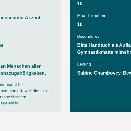
Tanz
10
Angebote
Wassersport
Max. Teilnehmer
nesscenter Akzent
AGB
10
Besonderes
Bitte Handtuch als Aufla
el
Gymnastikmatte mitneh
Leitung
h an Menschen aller
Sabine Chambovey, Be
ionszugehörigkeiten.
undesamt für
ventioniert, weil dieser in
sspezifischen
gegenwirkt.