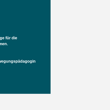
ge für die
men.
wegungspädagogin