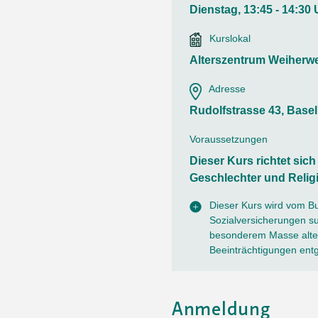
Ortsvertretungen Laufental
Hitze-Hotline
Sprachen
Dienstag, 13:45 - 14:30 
Infobus «mobil bi dir»
Weitere 
Altersstrategien und Leitbilder
Digital Café
Kurslokal
NFT-Kollektion
AGB
Beratung und Begegnung
Privatstunden und Support
Alterszentrum Weiherw
Digitale Kompetenz für Ältere
QR-Einzahlungsschein
Adresse
Anleitung für Online Unterricht
Rudolfstrasse 43, Basel
Voraussetzungen
Dieser Kurs richtet sic
Geschlechter und Relig
Dieser Kurs wird vom B
Sozialversicherungen sub
besonderem Masse alter
Beeinträchtigungen ent
Anmeldung