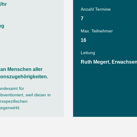
Sommerprogramm
Uhr
Anzahl Termine
Angebote
Tanz
7
Wassersport
eg
Max. Teilnehmer
AGB
16
Leitung
Ruth Megert, Erwachsene
h an Menschen aller
ionszugehörigkeiten.
undesamt für
ventioniert, weil dieser in
sspezifischen
gegenwirkt.