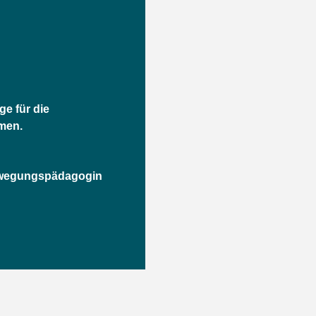
ge für die
men.
wegungspädagogin