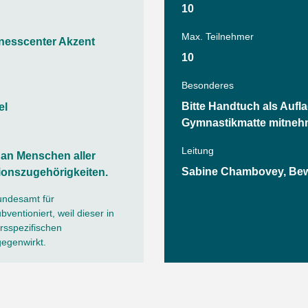
Tanz
10
Angebote
Wassersport
Max. Teilnehmer
nesscenter Akzent
AGB
10
Besonderes
Bitte Handtuch als Aufla
el
Gymnastikmatte mitneh
Leitung
h an Menschen aller
Sabine Chambovey, Be
ionszugehörigkeiten.
undesamt für
ventioniert, weil dieser in
sspezifischen
gegenwirkt.