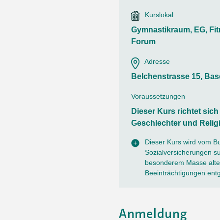
Ortsvertretungen Laufental
Hitze-Hotline
Sprachen
Kurslokal
Infobus «mobil bi dir»
Weitere 
Altersstrategien und Leitbilder
Digital Café
Gymnastikraum, EG, Fit
NFT-Kollektion
AGB
Beratung und Begegnung
Privatstunden und Support
Forum
Digitale Kompetenz für Ältere
QR-Einzahlungsschein
Adresse
Anleitung für Online Unterricht
Belchenstrasse 15, Bas
Voraussetzungen
Dieser Kurs richtet sic
Geschlechter und Relig
Dieser Kurs wird vom B
Sozialversicherungen sub
besonderem Masse alter
Beeinträchtigungen ent
Anmeldung