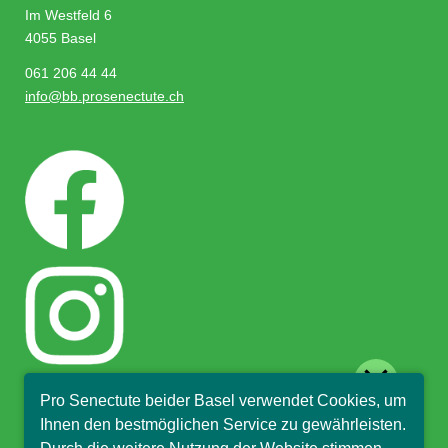
Im Westfeld 6
4055 Basel
061 206 44 44
info@bb.prosenectute.ch
close
Pro Senectute beider Basel verwendet Cookies, um
Hallo, ich bin Sophia und
Ihnen den bestmöglichen Service zu gewährleisten.
beantworte gerne Ihre