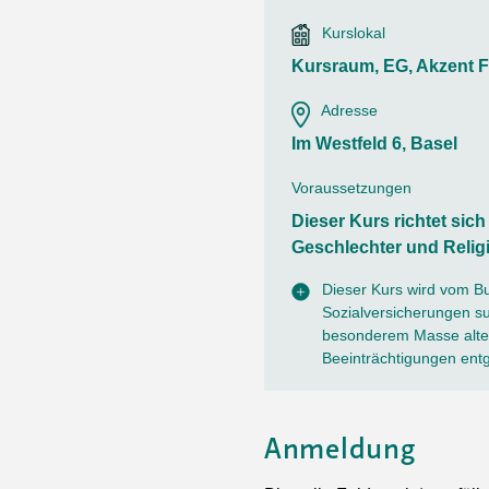
Ortsvertretungen Laufental
Hitze-Hotline
Sprachen
Kurslokal
Infobus «mobil bi dir»
Weitere 
Altersstrategien und Leitbilder
Digital Café
Kursraum, EG, Akzent F
NFT-Kollektion
AGB
Beratung und Begegnung
Privatstunden und Support
Adresse
Digitale Kompetenz für Ältere
QR-Einzahlungsschein
Im Westfeld 6, Basel
Anleitung für Online Unterricht
Voraussetzungen
Dieser Kurs richtet sic
Geschlechter und Relig
Dieser Kurs wird vom B
Sozialversicherungen sub
besonderem Masse alter
Beeinträchtigungen ent
Anmeldung