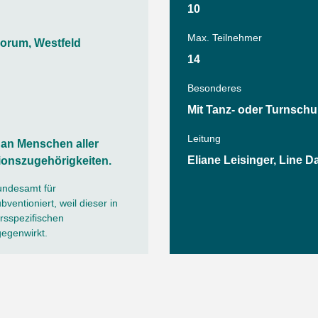
Sommerprogramm
10
Angebote
Tanz
Max. Teilnehmer
orum, Westfeld
Wassersport
14
AGB
Besonderes
Mit Tanz- oder Turnschu
Leitung
h an Menschen aller
Eliane Leisinger, Line 
ionszugehörigkeiten.
undesamt für
ventioniert, weil dieser in
sspezifischen
gegenwirkt.