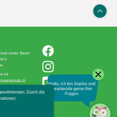
tute beider Basel
ld 6
el
close
44 44
prosenectute.ch
Hallo, ich bin Sophia und
beantworte gerne Ihre
ewährleisten. Durch die
Fragen.
mationen: