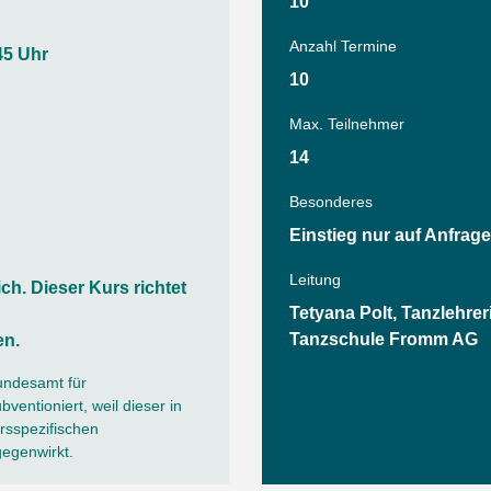
Tanz
10
Angebote
Wassersport
Anzahl Termine
45 Uhr
AGB
10
Max. Teilnehmer
14
Besonderes
Einstieg nur auf Anfrage
Leitung
ich. Dieser Kurs richtet
Tetyana Polt, Tanzlehrer
Tanzschule Fromm AG
en.
undesamt für
ventioniert, weil dieser in
sspezifischen
gegenwirkt.