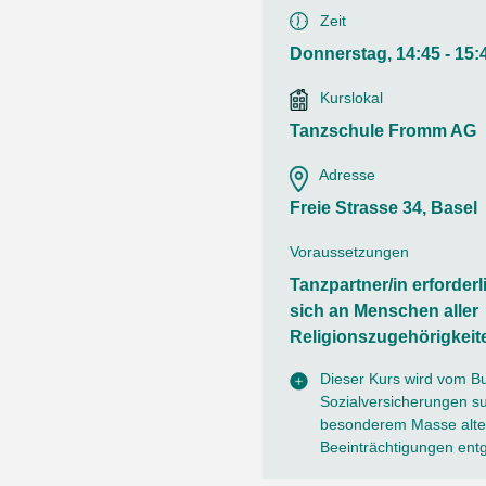
Ortsvertretungen Laufental
Hitze-Hotline
Sprachen
Zeit
Infobus «mobil bi dir»
Weitere 
Altersstrategien und Leitbilder
Digital Café
Donnerstag, 14:45 - 15:
NFT-Kollektion
AGB
Beratung und Begegnung
Privatstunden und Support
Kurslokal
Digitale Kompetenz für Ältere
QR-Einzahlungsschein
Tanzschule Fromm AG
Anleitung für Online Unterricht
Adresse
Freie Strasse 34, Basel
Voraussetzungen
Tanzpartner/in erforderl
sich an Menschen aller
Religionszugehörigkeit
Dieser Kurs wird vom B
Sozialversicherungen sub
besonderem Masse alter
Beeinträchtigungen ent