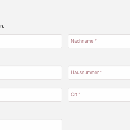
en.
Nachname
*
Hausnummer
*
Ort
*