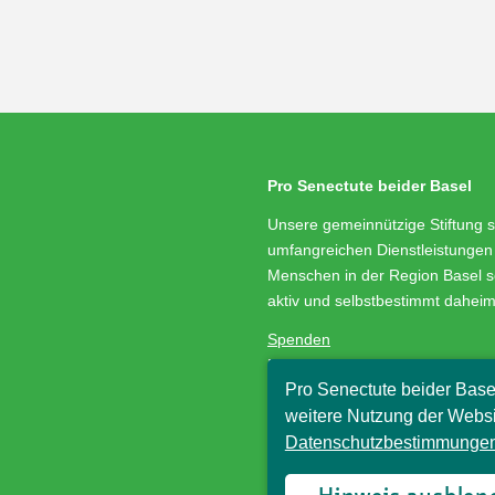
Pro Senectute beider Basel
Unsere gemeinnützige Stiftung s
umfangreichen Dienstleistungen 
Menschen in der Region Basel s
aktiv und selbstbestimmt dahei
Spenden
Medienservice
Pro Senectute beider Base
Stellenangebote
Impressum/Datenschutz
weitere Nutzung der Websi
Datenschutzbestimmungen
© Pro Senectute beider Basel, 