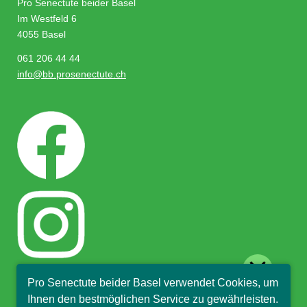
Pro Senectute beider Basel
Im Westfeld 6
4055 Basel
061 206 44 44
info@bb.prosenectute.ch
close
Pro Senectute beider Basel verwendet Cookies, um
Hallo, ich bin Sophia und
Ihnen den bestmöglichen Service zu gewährleisten.
beantworte gerne Ihre