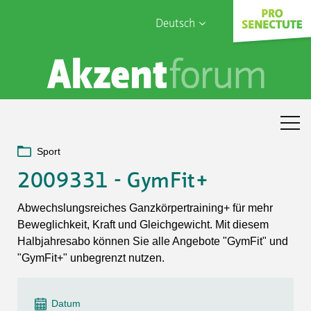
Deutsch
English
Sophia Care
Français
Türk
Italiano
Sport
2009331 - GymFit+
Abwechslungsreiches Ganzkörpertraining+ für mehr
Beweglichkeit, Kraft und Gleichgewicht. Mit diesem
Halbjahresabo können Sie alle Angebote "GymFit" und
"GymFit+" unbegrenzt nutzen.
Datum