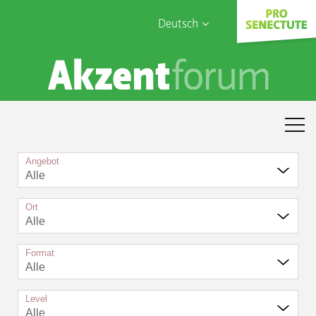
Deutsch
English
Sophia Care
Français
Türk
Italiano
Angebot
Alle
Ort
Alle
Format
Alle
Level
Alle