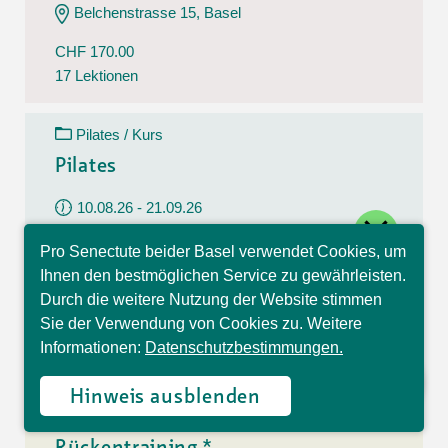
Belchenstrasse 15, Basel
CHF 170.00
17 Lektionen
Pilates / Kurs
Pilates
10.08.26 - 21.09.26
close
Montag
Pro Senectute beider Basel verwendet Cookies, um
09:30 - 10:30 Uhr
Hallo, ich bin Sophia und
Ihnen den bestmöglichen Service zu gewährleisten.
beantworte gerne Ihre
Im Westfeld 6, Basel
Durch die weitere Nutzung der Website stimmen
Fragen.
Sie der Verwendung von Cookies zu. Weitere
CHF 140.00
Informationen:
Datenschutzbestimmungen.
7 Lektionen
Hinweis ausblenden
Rückentraining / Kurs