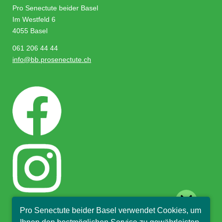
Pro Senectute beider Basel
Im Westfeld 6
4055 Basel
061 206 44 44
info@bb.prosenectute.ch
close
Pro Senectute beider Basel verwendet Cookies, um
Hallo, ich bin Sophia und