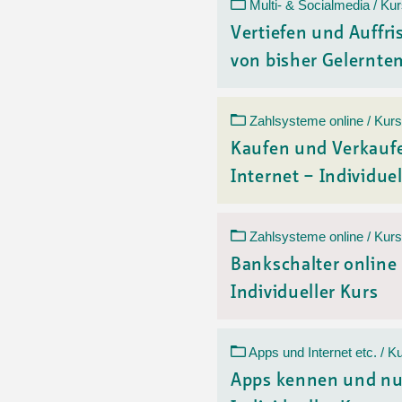
Ortsvertretungen Laufental
Hitze-Hotline
Sprachen
Multi- & Socialmedia / Ku
Infobus «mobil bi dir»
Weitere 
Vertiefen und Auffr
Altersstrategien und Leitbilder
Digital Café
von bisher Gelerntem
NFT-Kollektion
AGB
Beratung und Begegnung
Privatstunden und Support
Digitale Kompetenz für Ältere
QR-Einzahlungsschein
Zahlsysteme online / Kurs
Anleitung für Online Unterricht
Kaufen und Verkauf
Internet – Individuel
Zahlsysteme online / Kurs
Bankschalter online
Individueller Kurs
Apps und Internet etc. / K
Apps kennen und nu