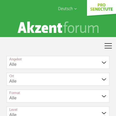
Deutsch
English
Sophia Care
Français
Türk
Italiano
Angebot
Alle
Ort
Alle
Format
Alle
Level
Alle