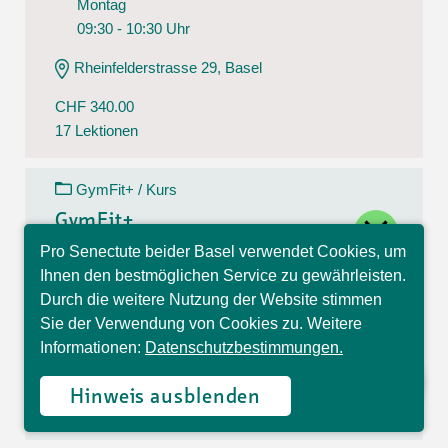
Montag
09:30 - 10:30 Uhr
Rheinfelderstrasse 29, Basel
CHF 340.00
17 Lektionen
GymFit+ / Kurs
close
GymFit+
Pro Senectute beider Basel verwendet Cookies, um
10.08.26 - 14.12.26
Hallo, ich bin Sophia und
Ihnen den bestmöglichen Service zu gewährleisten.
Montag
beantworte gerne Ihre
Durch die weitere Nutzung der Website stimmen
Fragen.
09:30 - 10:30 Uhr
Sie der Verwendung von Cookies zu. Weitere
Informationen:
Datenschutzbestimmungen.
Theodorskirchplatz 7, Basel
CHF 170.00
Hinweis ausblenden
17 Lektionen