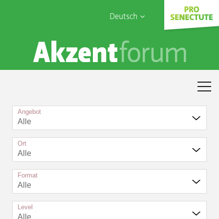
Deutsch
English
Sophia Care
Français
Türk
Italiano
Angebot
Alle
Ort
Alle
Format
Alle
Level
Alle