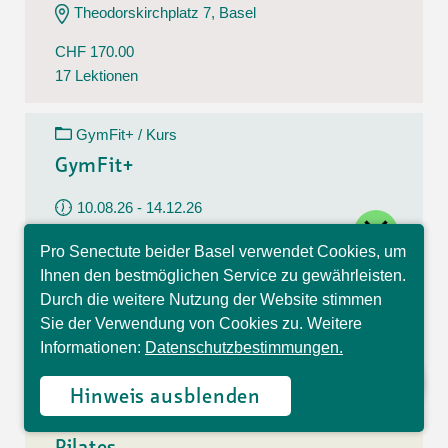
Theodorskirchplatz 7, Basel
CHF 170.00
17 Lektionen
GymFit+ / Kurs
GymFit+
10.08.26 - 14.12.26
close
Montag
Pro Senectute beider Basel verwendet Cookies, um
09:30 - 10:30 Uhr
Hallo, ich bin Sophia und
Ihnen den bestmöglichen Service zu gewährleisten.
beantworte gerne Ihre
Belchenstrasse 15, Basel
Durch die weitere Nutzung der Website stimmen
Fragen.
Sie der Verwendung von Cookies zu. Weitere
CHF 170.00
Informationen:
Datenschutzbestimmungen.
17 Lektionen
Hinweis ausblenden
Pilates / Kurs