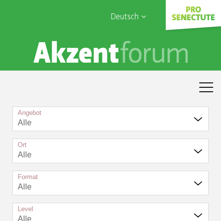
Deutsch
English
Sophia Care
Français
Türk
Italiano
Angebot
Alle
Ort
Alle
Format
Alle
Level
Alle