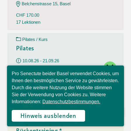
Belchenstrasse 15, Basel
CHF 170.00
17 Lektionen
Pilates / Kurs
Pilates
10.08.26 - 21.09.26
close
Montag
Pro Senectute beider Basel verwendet Cookies, um
09:30 - 10:30 Uhr
Hallo, ich bin Sophia und
Ihnen den bestmöglichen Service zu gewährleisten.
beantworte gerne Ihre
Im Westfeld 6, Basel
Durch die weitere Nutzung der Website stimmen
Fragen.
Sie der Verwendung von Cookies zu. Weitere
CHF 140.00
Informationen:
Datenschutzbestimmungen.
7 Lektionen
Hinweis ausblenden
Rückentraining / Kurs