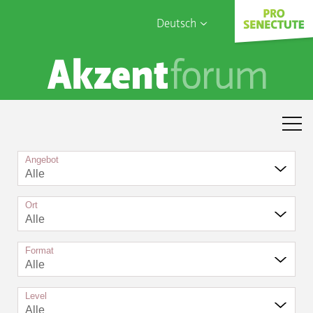
Deutsch
English
Sophia Care
Français
Türk
Italiano
Angebot
Alle
Ort
Alle
Format
Alle
Level
Alle