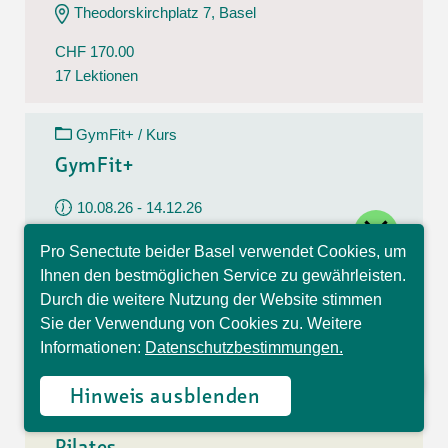
Theodorskirchplatz 7, Basel
CHF 170.00
17 Lektionen
GymFit+ / Kurs
GymFit+
10.08.26 - 14.12.26
close
Montag
Pro Senectute beider Basel verwendet Cookies, um
09:30 - 10:30 Uhr
Hallo, ich bin Sophia und
Ihnen den bestmöglichen Service zu gewährleisten.
beantworte gerne Ihre
Belchenstrasse 15, Basel
Durch die weitere Nutzung der Website stimmen
Fragen.
Sie der Verwendung von Cookies zu. Weitere
CHF 170.00
Informationen:
Datenschutzbestimmungen.
17 Lektionen
Hinweis ausblenden
Pilates / Kurs