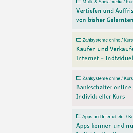
Ortsvertretungen Laufental
Hitze-Hotline
Sprachen
Multi- & Socialmedia / Ku
Infobus «mobil bi dir»
Weitere 
Vertiefen und Auffr
Altersstrategien und Leitbilder
Digital Café
von bisher Gelerntem
NFT-Kollektion
AGB
Beratung und Begegnung
Privatstunden und Support
Digitale Kompetenz für Ältere
QR-Einzahlungsschein
Zahlsysteme online / Kurs
Anleitung für Online Unterricht
Kaufen und Verkauf
Internet – Individuel
Zahlsysteme online / Kurs
Bankschalter online
Individueller Kurs
Apps und Internet etc. / K
Apps kennen und nu