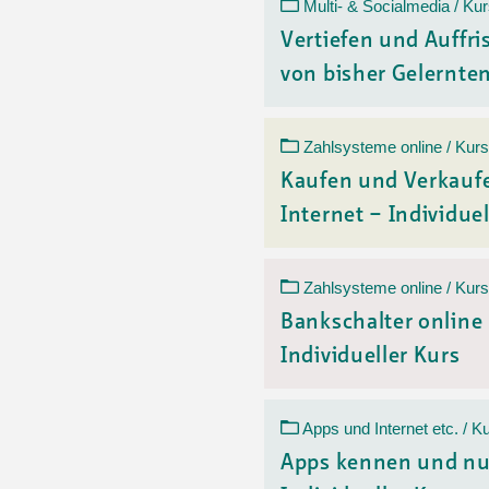
Ortsvertretungen Laufental
Hitze-Hotline
Sprachen
Multi- & Socialmedia / Ku
Infobus «mobil bi dir»
Weitere 
Vertiefen und Auffr
Altersstrategien und Leitbilder
Digital Café
von bisher Gelerntem
NFT-Kollektion
AGB
Beratung und Begegnung
Privatstunden und Support
Digitale Kompetenz für Ältere
QR-Einzahlungsschein
Zahlsysteme online / Kurs
Anleitung für Online Unterricht
Kaufen und Verkauf
Internet – Individuel
Zahlsysteme online / Kurs
Bankschalter online
Individueller Kurs
Apps und Internet etc. / K
Apps kennen und nu