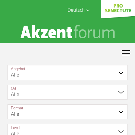
Deutsch
English
Sophia Care
Français
Türk
Italiano
Angebot
Alle
Ort
Alle
Format
Alle
Level
Alle