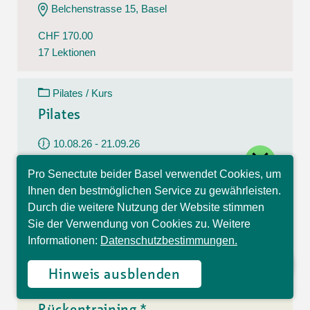
Belchenstrasse 15, Basel
CHF 170.00
17 Lektionen
Pilates / Kurs
Pilates
10.08.26 - 21.09.26
close
Montag
Pro Senectute beider Basel verwendet Cookies, um
09:30 - 10:30 Uhr
Hallo, ich bin Sophia und
Ihnen den bestmöglichen Service zu gewährleisten.
beantworte gerne Ihre
Im Westfeld 6, Basel
Durch die weitere Nutzung der Website stimmen
Fragen.
Sie der Verwendung von Cookies zu. Weitere
CHF 140.00
Informationen:
Datenschutzbestimmungen.
7 Lektionen
Hinweis ausblenden
Rückentraining / Kurs