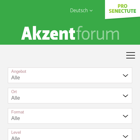
Deutsch
English
Sophia Care
Français
Türk
Italiano
Angebot
Alle
Ort
Alle
Format
Alle
Level
Alle