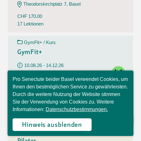
Theodorskirchplatz 7, Basel
CHF 170.00
17 Lektionen
GymFit+ / Kurs
GymFit+
10.08.26 - 14.12.26
close
Montag
Pro Senectute beider Basel verwendet Cookies, um
09:30 - 10:30 Uhr
Hallo, ich bin Sophia und
Ihnen den bestmöglichen Service zu gewährleisten.
beantworte gerne Ihre
Belchenstrasse 15, Basel
Durch die weitere Nutzung der Website stimmen
Fragen.
Sie der Verwendung von Cookies zu. Weitere
CHF 170.00
Informationen:
Datenschutzbestimmungen.
17 Lektionen
Hinweis ausblenden
Pilates / Kurs