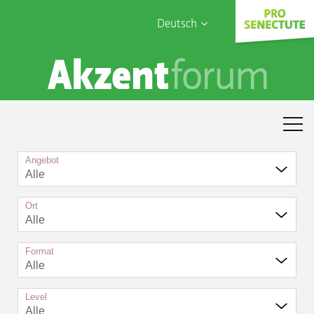
Deutsch
English
Sophia Care
Français
Türk
Italiano
Angebot
Alle
Ort
Alle
Format
Alle
Level
Alle