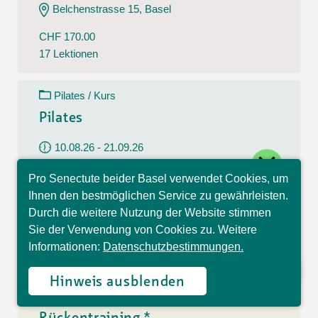
Belchenstrasse 15, Basel
CHF 170.00
17 Lektionen
Pilates / Kurs
Pilates
10.08.26 - 21.09.26
close
Montag
Pro Senectute beider Basel verwendet Cookies, um
09:30 - 10:30 Uhr
Hallo, ich bin Sophia und
Ihnen den bestmöglichen Service zu gewährleisten.
beantworte gerne Ihre
Im Westfeld 6, Basel
Durch die weitere Nutzung der Website stimmen
Fragen.
Sie der Verwendung von Cookies zu. Weitere
CHF 140.00
Informationen:
Datenschutzbestimmungen.
7 Lektionen
Hinweis ausblenden
Rückentraining / Kurs