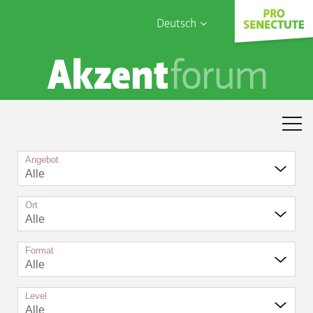
Deutsch
English
Sophia Care
Français
Türk
Italiano
Angebot
Alle
Ort
Alle
Format
Alle
Level
Alle