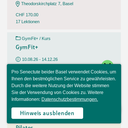
Theodorskirchplatz 7, Basel
CHF 170.00
17 Lektionen
GymFit+ / Kurs
GymFit+
10.08.26 - 14.12.26
close
Montag
Pro Senectute beider Basel verwendet Cookies, um
09:30 - 10:30 Uhr
Hallo, ich bin Sophia und
Ihnen den bestmöglichen Service zu gewährleisten.
beantworte gerne Ihre
Belchenstrasse 15, Basel
Durch die weitere Nutzung der Website stimmen
Fragen.
Sie der Verwendung von Cookies zu. Weitere
CHF 170.00
Informationen:
Datenschutzbestimmungen.
17 Lektionen
Hinweis ausblenden
Pilates / Kurs