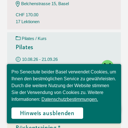
Belchenstrasse 15, Basel
CHF 170.00
17 Lektionen
Pilates / Kurs
Pilates
10.08.26 - 21.09.26
close
Montag
Pro Senectute beider Basel verwendet Cookies, um
09:30 - 10:30 Uhr
Hallo, ich bin Sophia und
Ihnen den bestmöglichen Service zu gewährleisten.
beantworte gerne Ihre
Im Westfeld 6, Basel
Durch die weitere Nutzung der Website stimmen
Fragen.
Sie der Verwendung von Cookies zu. Weitere
CHF 140.00
Informationen:
Datenschutzbestimmungen.
7 Lektionen
Hinweis ausblenden
Rückentraining / Kurs