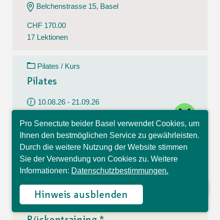
Belchenstrasse 15, Basel
CHF 170.00
17 Lektionen
Pilates / Kurs
Pilates
10.08.26 - 21.09.26
close
Montag
Pro Senectute beider Basel verwendet Cookies, um
09:30 - 10:30 Uhr
Hallo, ich bin Sophia und
Ihnen den bestmöglichen Service zu gewährleisten.
beantworte gerne Ihre
Im Westfeld 6, Basel
Durch die weitere Nutzung der Website stimmen
Fragen.
Sie der Verwendung von Cookies zu. Weitere
CHF 140.00
Informationen:
Datenschutzbestimmungen.
7 Lektionen
Hinweis ausblenden
Rückentraining / Kurs