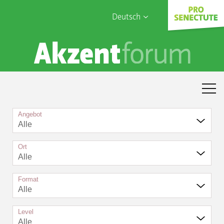
Deutsch
English
Sophia Care
Français
Türk
Italiano
Angebot
Alle
Ort
Alle
Format
Alle
Level
Alle