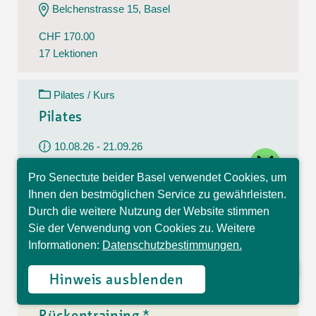
Belchenstrasse 15, Basel
CHF 170.00
17 Lektionen
Pilates / Kurs
Pilates
10.08.26 - 21.09.26
close
Montag
Pro Senectute beider Basel verwendet Cookies, um
09:30 - 10:30 Uhr
Hallo, ich bin Sophia und
Ihnen den bestmöglichen Service zu gewährleisten.
beantworte gerne Ihre
Im Westfeld 6, Basel
Durch die weitere Nutzung der Website stimmen
Fragen.
Sie der Verwendung von Cookies zu. Weitere
CHF 140.00
Informationen:
Datenschutzbestimmungen.
7 Lektionen
Hinweis ausblenden
Rückentraining / Kurs