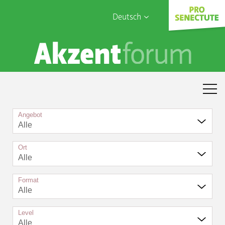
Deutsch
English
Sophia Care
Français
Türk
Italiano
Angebot
Alle
Ort
Alle
Format
Alle
Level
Alle