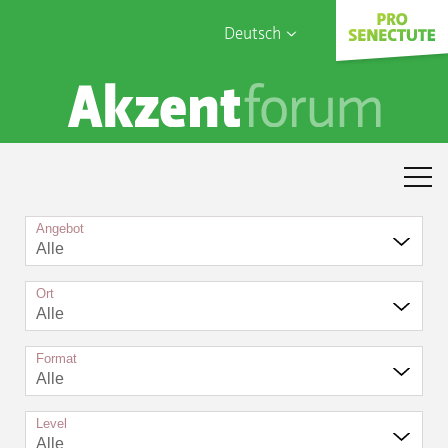
Deutsch
English
Sophia Care
Français
Türk
Italiano
Angebot
Alle
Ort
Alle
Format
Alle
Level
Alle