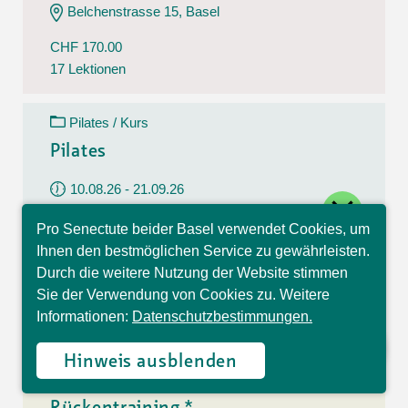
Belchenstrasse 15, Basel
CHF 170.00
17 Lektionen
Pilates / Kurs
Pilates
10.08.26 - 21.09.26
close
Montag
Pro Senectute beider Basel verwendet Cookies, um
09:30 - 10:30 Uhr
Hallo, ich bin Sophia und
Ihnen den bestmöglichen Service zu gewährleisten.
beantworte gerne Ihre
Im Westfeld 6, Basel
Durch die weitere Nutzung der Website stimmen
Fragen.
Sie der Verwendung von Cookies zu. Weitere
CHF 140.00
Informationen:
Datenschutzbestimmungen.
7 Lektionen
Hinweis ausblenden
Rückentraining / Kurs