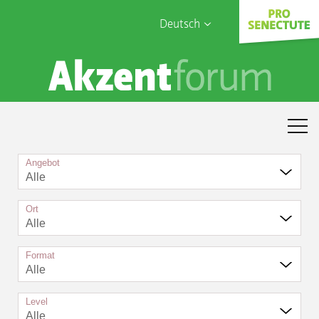
Deutsch
English
Sophia Care
Français
Türk
Italiano
Angebot
Alle
Ort
Alle
Format
Alle
Level
Alle