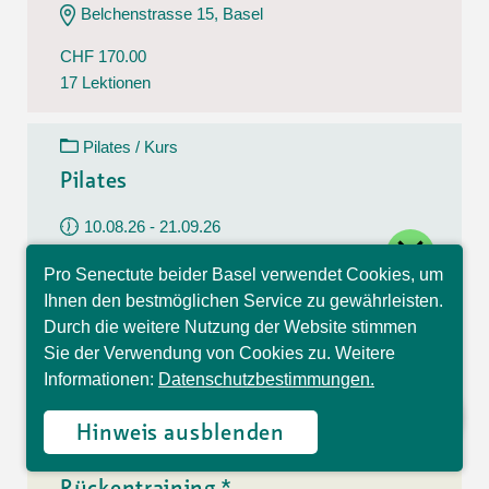
Belchenstrasse 15, Basel
CHF 170.00
17 Lektionen
Pilates / Kurs
Pilates
10.08.26 - 21.09.26
close
Montag
Pro Senectute beider Basel verwendet Cookies, um
09:30 - 10:30 Uhr
Hallo, ich bin Sophia und
Ihnen den bestmöglichen Service zu gewährleisten.
beantworte gerne Ihre
Im Westfeld 6, Basel
Durch die weitere Nutzung der Website stimmen
Fragen.
Sie der Verwendung von Cookies zu. Weitere
CHF 140.00
Informationen:
Datenschutzbestimmungen.
7 Lektionen
Hinweis ausblenden
Rückentraining / Kurs