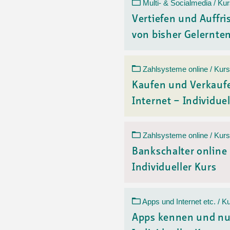
Ortsvertretungen Laufental
Hitze-Hotline
Sprachen
Multi- & Socialmedia / Ku
Infobus «mobil bi dir»
Weitere 
Vertiefen und Auffr
Altersstrategien und Leitbilder
Digital Café
von bisher Gelerntem
NFT-Kollektion
AGB
Beratung und Begegnung
Privatstunden und Support
Digitale Kompetenz für Ältere
QR-Einzahlungsschein
Zahlsysteme online / Kurs
Anleitung für Online Unterricht
Kaufen und Verkauf
Internet – Individuel
Zahlsysteme online / Kurs
Bankschalter online
Individueller Kurs
Apps und Internet etc. / K
Apps kennen und nu