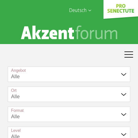
Deutsch
English
Sophia Care
Français
Türk
Italiano
Angebot
Alle
Ort
Alle
Format
Alle
Level
Alle