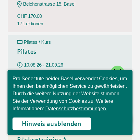
Belchenstrasse 15, Basel
CHF 170.00
17 Lektionen
Pilates / Kurs
Pilates
10.08.26 - 21.09.26
close
Montag
Pro Senectute beider Basel verwendet Cookies, um
09:30 - 10:30 Uhr
Hallo, ich bin Sophia und
Ihnen den bestmöglichen Service zu gewährleisten.
beantworte gerne Ihre
Im Westfeld 6, Basel
Durch die weitere Nutzung der Website stimmen
Fragen.
Sie der Verwendung von Cookies zu. Weitere
CHF 140.00
Informationen:
Datenschutzbestimmungen.
7 Lektionen
Hinweis ausblenden
Rückentraining / Kurs