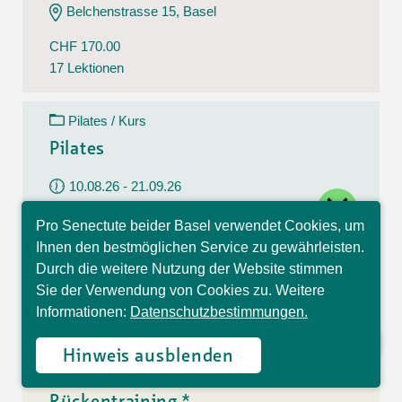
Belchenstrasse 15, Basel
CHF 170.00
17 Lektionen
Pilates / Kurs
Pilates
10.08.26 - 21.09.26
close
Montag
Pro Senectute beider Basel verwendet Cookies, um
09:30 - 10:30 Uhr
Hallo, ich bin Sophia und
Ihnen den bestmöglichen Service zu gewährleisten.
beantworte gerne Ihre
Im Westfeld 6, Basel
Durch die weitere Nutzung der Website stimmen
Fragen.
Sie der Verwendung von Cookies zu. Weitere
CHF 140.00
Informationen:
Datenschutzbestimmungen.
7 Lektionen
Hinweis ausblenden
Rückentraining / Kurs