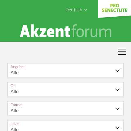
Deutsch
English
Sophia Care
Français
Türk
Italiano
Angebot
Alle
Ort
Alle
Format
Alle
Level
Alle