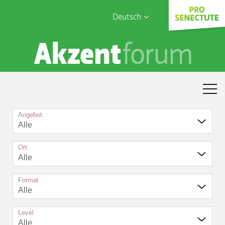
Deutsch
English
Sophia Care
Français
Türk
Italiano
Angebot
Alle
Ort
Alle
Format
Alle
Level
Alle