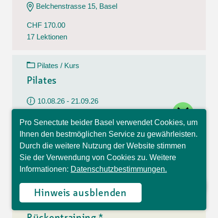
Belchenstrasse 15, Basel
CHF 170.00
17 Lektionen
Pilates / Kurs
Pilates
10.08.26 - 21.09.26
close
Montag
Pro Senectute beider Basel verwendet Cookies, um
09:30 - 10:30 Uhr
Hallo, ich bin Sophia und
Ihnen den bestmöglichen Service zu gewährleisten.
beantworte gerne Ihre
Im Westfeld 6, Basel
Durch die weitere Nutzung der Website stimmen
Fragen.
Sie der Verwendung von Cookies zu. Weitere
CHF 140.00
Informationen:
Datenschutzbestimmungen.
7 Lektionen
Hinweis ausblenden
Rückentraining / Kurs